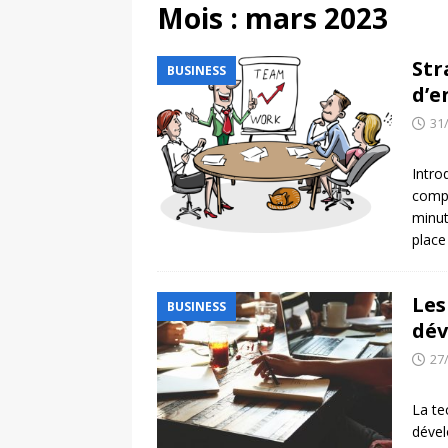
Mois :
mars 2023
Str
BUSINESS
d’e
31
Intro
compl
minut
place
Les
BUSINESS
dév
27
La te
dével