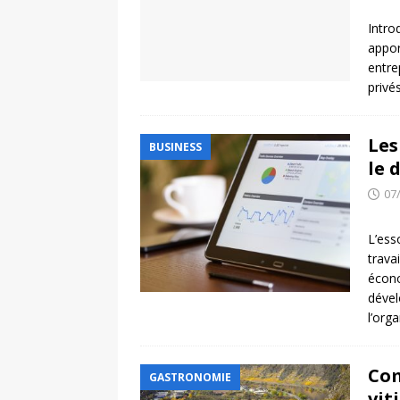
Intro
appor
entre
privé
Les
BUSINESS
le 
07
L’ess
trava
écono
dével
l’org
Com
GASTRONOMIE
vit