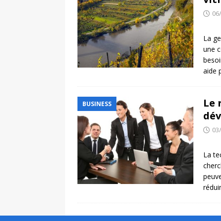
06
La ge
une c
besoi
aide 
Le 
BUSINESS
dév
03
La te
cherc
peuve
rédui