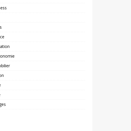
ness
s
nce
ation
ronomie
ilier
on
e
é
ges