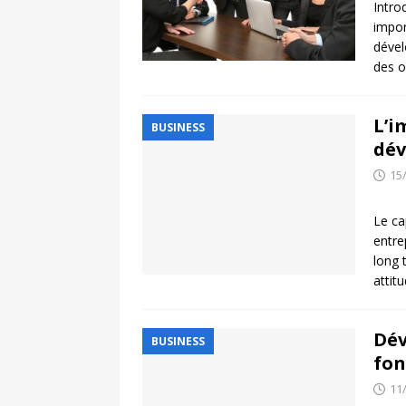
Intro
impor
dével
des o
L’i
BUSINESS
dév
15
Le ca
entre
long 
attit
Dév
BUSINESS
fon
11