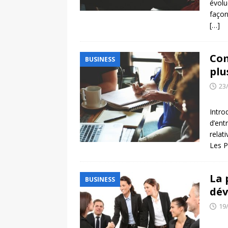
évolu
façon
[…]
Com
BUSINESS
plu
23
Intro
d’ent
relat
Les P
La 
BUSINESS
dév
19