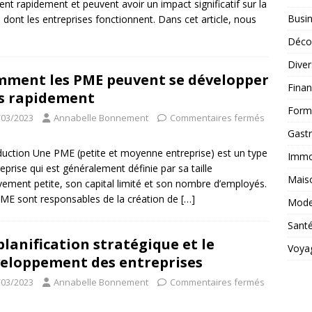
ent rapidement et peuvent avoir un impact significatif sur la
Busi
 dont les entreprises fonctionnent. Dans cet article, nous
Déco
Diver
ment les PME peuvent se développer
Fina
s rapidement
Form
/03/2023
Annabelle Bonnement
Commentaires fermés
Gast
duction Une PME (petite et moyenne entreprise) est un type
Immob
reprise qui est généralement définie par sa taille
Mais
ivement petite, son capital limité et son nombre d’employés.
ME sont responsables de la création de
[…]
Mod
Sant
planification stratégique et le
Voya
eloppement des entreprises
/03/2023
Annabelle Bonnement
Commentaires fermés