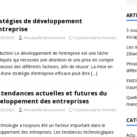
ART
atégies de développement
ntreprise
5 sou
escap
/03/2023
Annabelle Bonnement
Commentaires fermés
Les m
duction Le développement de l’entreprise est une tâche
Zélan
iquée qui nécessite une attention et une prise en compte
Phras
ieuses des différents facteurs, afin de réussir. La mise en
diffé
 d’une stratégie d’entreprise efficace peut être
[…]
EMDR 
trau
 tendances actuelles et futures du
Quell
eloppement des entreprises
manq
/03/2023
Annabelle Bonnement
Commentaires fermés
CAT
chnologie a toujours été un facteur important dans le
oppement des entreprises. Les tendances technologiques
Actu